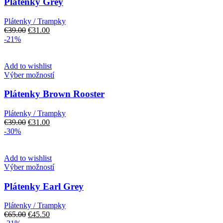
Plátenky Grey
viacero
variantov.
Plátenky / Trampky
Možnosti
Pôvodná
Aktuálna
€
39.00
€
31.00
si
cena
cena
-21%
môžete
bola:
je:
vybrať
€39.00.
€31.00.
na
Add to wishlist
stránke
Tento
Výber možností
produktu.
produkt
má
Plátenky Brown Rooster
viacero
variantov.
Plátenky / Trampky
Možnosti
Pôvodná
Aktuálna
€
39.00
€
31.00
si
cena
cena
-30%
môžete
bola:
je:
vybrať
€39.00.
€31.00.
na
Add to wishlist
stránke
Tento
Výber možností
produktu.
produkt
má
Plátenky Earl Grey
viacero
variantov.
Plátenky / Trampky
Možnosti
Pôvodná
Aktuálna
€
65.00
€
45.50
si
cena
cena