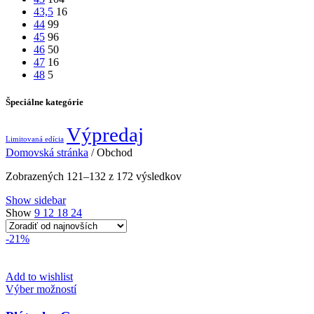
43,5
16
44
99
45
96
46
50
47
16
48
5
Špeciálne kategórie
Výpredaj
Limitovaná edícia
Domovská stránka
/
Obchod
Zoradené
Zobrazených 121–132 z 172 výsledkov
podľa
Show sidebar
najnovších
Show
9
12
18
24
-21%
Add to wishlist
Tento
Výber možností
produkt
má