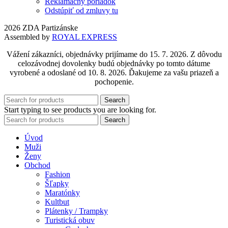
Reklamačný poriadok
Odstúpiť od zmluvy tu
2026 ZDA Partizánske
Assembled by
ROYAL EXPRESS
Vážení zákazníci, objednávky prijímame do 15. 7. 2026. Z dôvodu
celozávodnej dovolenky budú objednávky po tomto dátume
vyrobené a odoslané od 10. 8. 2026. Ďakujeme za vašu priazeň a
pochopenie.
Search
Start typing to see products you are looking for.
Search
Úvod
Muži
Ženy
Obchod
Fashion
Šľapky
Maratónky
Kultbut
Plátenky / Trampky
Turistická obuv