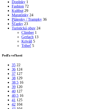
Doplnky
1
Fashion
72
Kultbut
29
Maratónky
24
Plátenky / Trampky
36
Šľapky
23
Turistická obuv
24
Climber
1
Gerlach
13
Kriváň
5
Tribeč
5
Podľa veľkosti
35
22
36
124
37
127
38
129
38,5
16
39
120
40
127
40,5
16
41
125
42
104
43
104