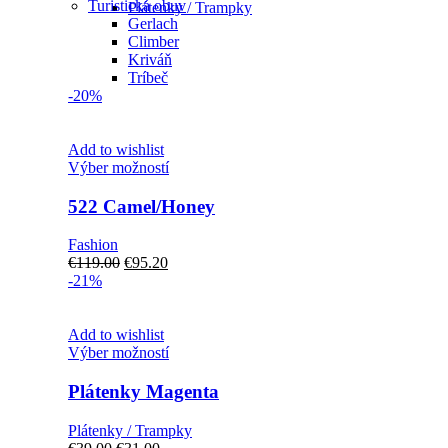
Turistická obuv
Plátenky / Trampky
Gerlach
Climber
Kriváň
Tríbeč
-20%
Add to wishlist
Tento
Výber možností
produkt
má
522 Camel/Honey
viacero
variantov.
Fashion
Možnosti
Pôvodná
Aktuálna
€
119.00
€
95.20
si
cena
cena
-21%
môžete
bola:
je:
vybrať
€119.00.
€95.20.
na
Add to wishlist
stránke
Tento
Výber možností
produktu.
produkt
má
Plátenky Magenta
viacero
variantov.
Plátenky / Trampky
Možnosti
Pôvodná
Aktuálna