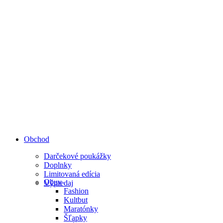
Obchod
Darčekové poukážky
Doplnky
Limitovaná edícia
Obuv
Výpredaj
Fashion
Kultbut
Maratónky
Šľapky