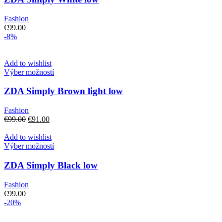
viacero
variantov.
Fashion
Možnosti
€
99.00
si
-8%
môžete
vybrať
na
Add to wishlist
stránke
Tento
Výber možností
produktu.
produkt
má
ZDA Simply Brown light low
viacero
variantov.
Fashion
Možnosti
Pôvodná
Aktuálna
€
99.00
€
91.00
si
cena
cena
môžete
bola:
je:
Add to wishlist
vybrať
€99.00.
€91.00.
Tento
Výber možností
na
produkt
stránke
má
ZDA Simply Black low
produktu.
viacero
variantov.
Fashion
Možnosti
€
99.00
si
-20%
môžete
vybrať