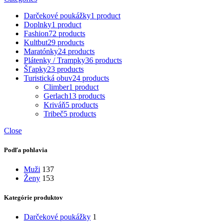
Darčekové poukážky
1 product
Doplnky
1 product
Fashion
72 products
Kultbut
29 products
Maratónky
24 products
Plátenky / Trampky
36 products
Šľapky
23 products
Turistická obuv
24 products
Climber
1 product
Gerlach
13 products
Kriváň
5 products
Tribeč
5 products
Close
Podľa pohlavia
Muži
137
Ženy
153
Kategórie produktov
Darčekové poukážky
1