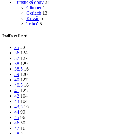
Turistická obuv
24
Climber
1
Gerlach
13
Kriváň
5
Tribeč
5
Podľa veľkosti
35
22
36
124
37
127
38
129
38,5
16
39
120
40
127
40,5
16
41
125
42
104
43
104
43,5
16
44
99
45
96
46
50
47
16
48
5