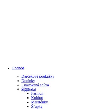
Obchod
Darčekové poukážky
Doplnky
Limitovaná edícia
Obuv
Výpredaj
Fashion
Kultbut
Maratónky
Šľapky