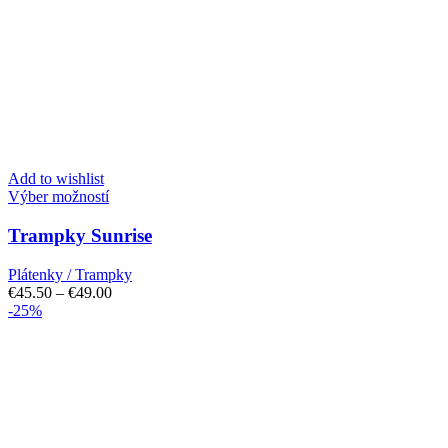
Add to wishlist
Tento
Výber možností
produkt
má
Trampky Sunrise
viacero
variantov.
Plátenky / Trampky
Možnosti
Price
€
45.50
–
€
49.00
si
range:
-25%
môžete
€45.50
vybrať
through
na
€49.00
stránke
produktu.