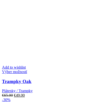
Add to wishlist
Tento
Výber možností
produkt
má
Trampky Oak
viacero
variantov.
Plátenky / Trampky
Možnosti
Pôvodná
Aktuálna
€
65.00
€
49.00
si
cena
cena
-30%
môžete
bola:
je:
vybrať
€65.00.
€49.00.