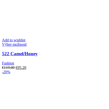
Add to wishlist
Tento
Výber možností
produkt
má
522 Camel/Honey
viacero
variantov.
Fashion
Možnosti
Pôvodná
Aktuálna
€
119.00
€
95.20
si
cena
cena
-20%
môžete
bola:
je:
vybrať
€119.00.
€95.20.
na
stránke
produktu.