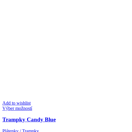
Add to wishlist
Tento
Výber možností
produkt
má
Trampky Candy Blue
viacero
variantov.
Plátenky / Trampky