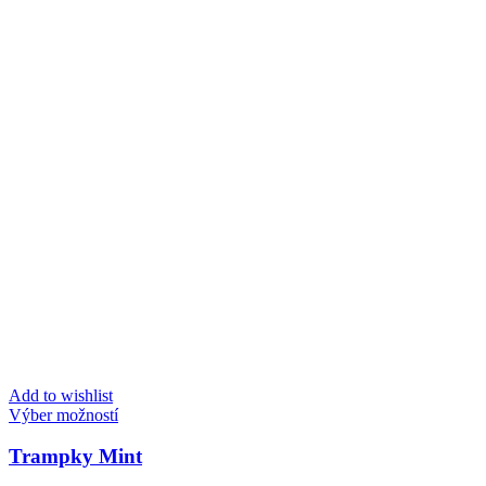
Add to wishlist
Tento
Výber možností
produkt
má
Trampky Mint
viacero