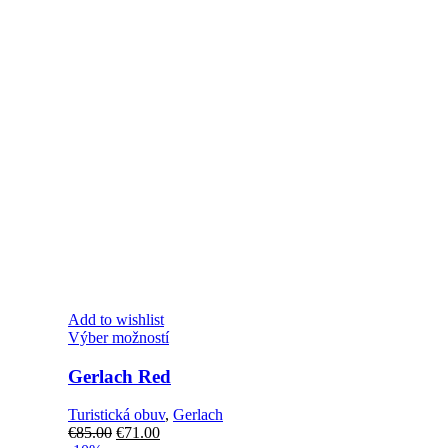
Add to wishlist
Tento
Výber možností
produkt
má
Gerlach Red
viacero
variantov.
Turistická obuv
,
Gerlach
Možnosti
Pôvodná
Aktuálna
€
85.00
€
71.00
si