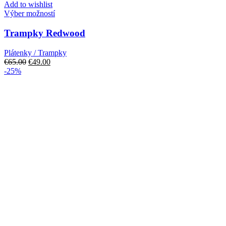
Add to wishlist
Tento
Výber možností
produkt
má
Trampky Redwood
viacero
variantov.
Plátenky / Trampky
Možnosti
Pôvodná
Aktuálna
€
65.00
€
49.00
si
cena
cena
-25%
môžete
bola:
je:
vybrať
€65.00.
€49.00.
na
stránke
produktu.