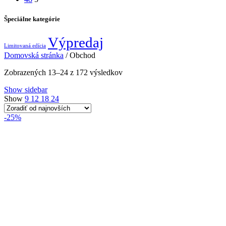
Špeciálne kategórie
Výpredaj
Limitovaná edícia
Domovská stránka
/
Obchod
Zoradené
Zobrazených 13–24 z 172 výsledkov
podľa
Show sidebar
najnovších
Show
9
12
18
24
-25%