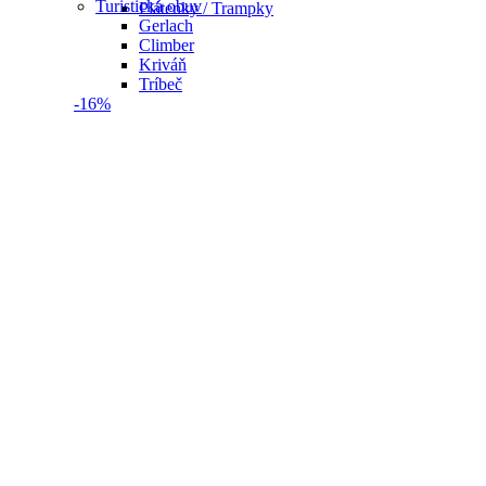
Turistická obuv
Plátenky / Trampky
Gerlach
Climber
Kriváň
Tríbeč
-16%