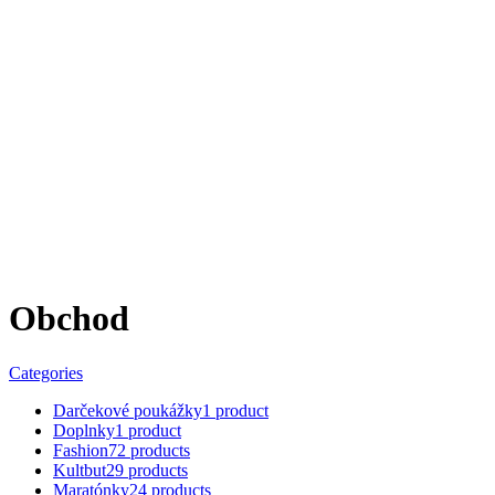
Obchod
Categories
Darčekové poukážky
1 product
Doplnky
1 product
Fashion
72 products
Kultbut
29 products
Maratónky
24 products