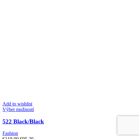
Add to wishlist
Tento
Výber možností
produkt
má
522 Black/Black
viacero
variantov.
Fashion
Možnosti
Pôvodná
Aktuálna
€
119.00
€
95.20