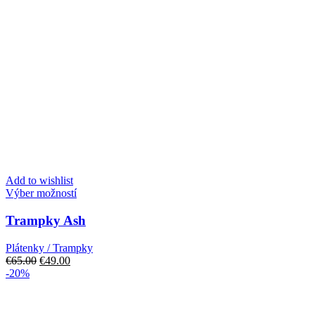
Add to wishlist
Tento
Výber možností
produkt
má
Trampky Ash
viacero
variantov.
Plátenky / Trampky
Možnosti
Pôvodná
Aktuálna
€
65.00
€
49.00
si
cena
cena
-20%
môžete
bola:
je:
vybrať
€65.00.
€49.00.
na