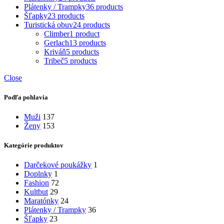
Plátenky / Trampky
36 products
Šľapky
23 products
Turistická obuv
24 products
Climber
1 product
Gerlach
13 products
Kriváň
5 products
Tribeč
5 products
Close
Podľa pohlavia
Muži
137
Ženy
153
Kategórie produktov
Darčekové poukážky
1
Doplnky
1
Fashion
72
Kultbut
29
Maratónky
24
Plátenky / Trampky
36
Šľapky
23