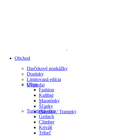
Obchod
Darčekové poukážky
Doplnky
Limitovaná edícia
Obuv
Výpredaj
Fashion
Kultbut
Maratónky
Šľapky
Turistická obuv
Plátenky / Trampky
Gerlach
Climber
Kriváň
Tríbeč