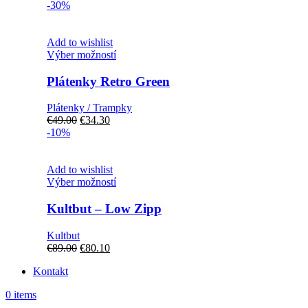
-30%
Add to wishlist
Tento
Výber možností
produkt
má
Plátenky Retro Green
viacero
variantov.
Plátenky / Trampky
Možnosti
Pôvodná
Aktuálna
€
49.00
€
34.30
si
cena
cena
-10%
môžete
bola:
je:
vybrať
€49.00.
€34.30.
na
Add to wishlist
stránke
Tento
Výber možností
produktu.
produkt
má
Kultbut – Low Zipp
viacero
variantov.
Kultbut
Možnosti
Pôvodná
Aktuálna
€
89.00
€
80.10
si
cena
cena
môžete
Kontakt
bola:
je:
vybrať
€89.00.
€80.10.
na
0
items
stránke