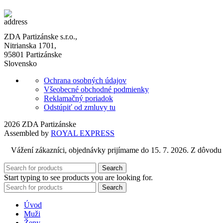
ZDA Partizánske s.r.o.,
Nitrianska 1701,
95801 Partizánske
Slovensko
Ochrana osobných údajov
Všeobecné obchodné podmienky
Reklamačný poriadok
Odstúpiť od zmluvy tu
2026 ZDA Partizánske
Assembled by
ROYAL EXPRESS
Vážení zákazníci, objednávky prijímame do 15. 7. 2026. Z dôvodu
Search
Start typing to see products you are looking for.
Search
Úvod
Muži
Ženy