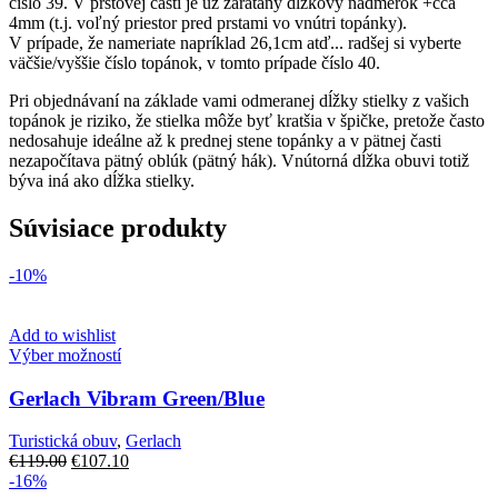
číslo 39. V prstovej časti je už zarátaný dĺžkový nadmerok +cca
4mm (t.j. voľný priestor pred prstami vo vnútri topánky).
V prípade, že nameriate napríklad 26,1cm atď... radšej si vyberte
väčšie/vyššie číslo topánok, v tomto prípade číslo 40.
Pri objednávaní na základe vami odmeranej dĺžky stielky z vašich
topánok je riziko, že stielka môže byť kratšia v špičke, pretože často
nedosahuje ideálne až k prednej stene topánky a v pätnej časti
nezapočítava pätný oblúk (pätný hák). Vnútorná dĺžka obuvi totiž
býva iná ako dĺžka stielky.
Súvisiace produkty
-10%
Add to wishlist
Tento
Výber možností
produkt
má
Gerlach Vibram Green/Blue
viacero
variantov.
Turistická obuv
,
Gerlach
Možnosti
Pôvodná
Aktuálna
€
119.00
€
107.10
si
cena
cena
-16%
môžete