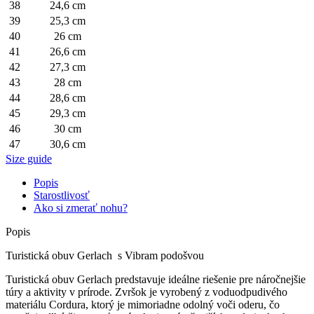
38
24,6 cm
39
25,3 cm
40
26 cm
41
26,6 cm
42
27,3 cm
43
28 cm
44
28,6 cm
45
29,3 cm
46
30 cm
47
30,6 cm
Size guide
Popis
Starostlivosť
Ako si zmerať nohu?
Popis
Turistická obuv Gerlach s Vibram podošvou
Turistická obuv Gerlach predstavuje ideálne riešenie pre náročnejšie
túry a aktivity v prírode. Zvršok je vyrobený z voduodpudivého
materiálu Cordura, ktorý je mimoriadne odolný voči oderu, čo