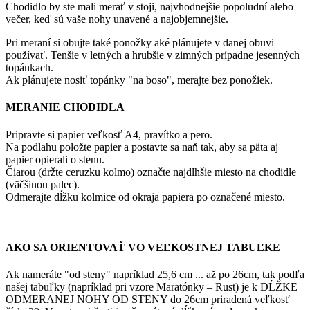
Chodidlo by ste mali merať v stoji, najvhodnejšie popoludní alebo
večer, keď sú vaše nohy unavené a najobjemnejšie.
Pri meraní si obujte také ponožky aké plánujete v danej obuvi
používať. Tenšie v letných a hrubšie v zimných prípadne jesenných
topánkach.
Ak plánujete nosiť topánky "na boso", merajte bez ponožiek.
MERANIE CHODIDLA
Pripravte si papier veľkosť A4, pravítko a pero.
Na podlahu položte papier a postavte sa naň tak, aby sa päta aj
papier opierali o stenu.
Čiarou (držte ceruzku kolmo) označte najdlhšie miesto na chodidle
(väčšinou palec).
Odmerajte dĺžku kolmice od okraja papiera po označené miesto.
AKO SA ORIENTOVAŤ VO VEĽKOSTNEJ TABUĽKE
Ak nameráte "od steny" napríklad 25,6 cm ... až po 26cm, tak podľa
našej tabuľky (napríklad pri vzore Maratónky – Rust) je k DĹŽKE
ODMERANEJ NOHY OD STENY do 26cm priradená veľkosť