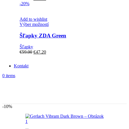
si
cena
cena
-20%
môžete
bola:
je:
vybrať
€95.00.
€80.75.
na
Add to wishlist
stránke
Tento
Výber možností
produktu.
produkt
má
Šľapky ZDA Green
viacero
variantov.
Šľapky
Možnosti
Pôvodná
Aktuálna
€
59.00
€
47.20
si
cena
cena
môžete
bola:
je:
vybrať
Kontakt
€59.00.
€47.20.
na
0
items
stránke
produktu.
-10%