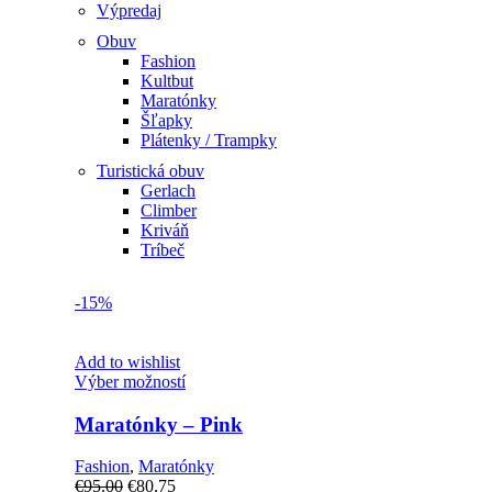
Výpredaj
Obuv
Fashion
Kultbut
Maratónky
Šľapky
Plátenky / Trampky
Turistická obuv
Gerlach
Climber
Kriváň
Tríbeč
-15%
Add to wishlist
Tento
Výber možností
produkt
má
Maratónky – Pink
viacero
variantov.
Fashion
,
Maratónky
Možnosti
Pôvodná
Aktuálna
€
95.00
€
80.75