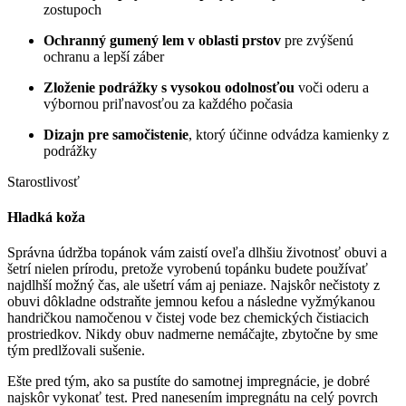
zostupoch
Ochranný gumený lem v oblasti prstov
pre zvýšenú
ochranu a lepší záber
Zloženie podrážky s vysokou odolnosťou
voči oderu a
výbornou priľnavosťou za každého počasia
Dizajn pre samočistenie
, ktorý účinne odvádza kamienky z
podrážky
Starostlivosť
Hladká koža
Správna údržba topánok vám zaistí oveľa dlhšiu životnosť obuvi a
šetrí nielen prírodu, pretože vyrobenú topánku budete používať
najdlhší možný čas, ale ušetrí vám aj peniaze. Najskôr nečistoty z
obuvi dôkladne odstraňte jemnou kefou a následne vyžmýkanou
handričkou namočenou v čistej vode bez chemických čistiacich
prostriedkov. Nikdy obuv nadmerne nemáčajte, zbytočne by sme
tým predlžovali sušenie.
Ešte pred tým, ako sa pustíte do samotnej impregnácie, je dobré
najskôr vykonať test. Pred nanesením impregnátu na celý povrch