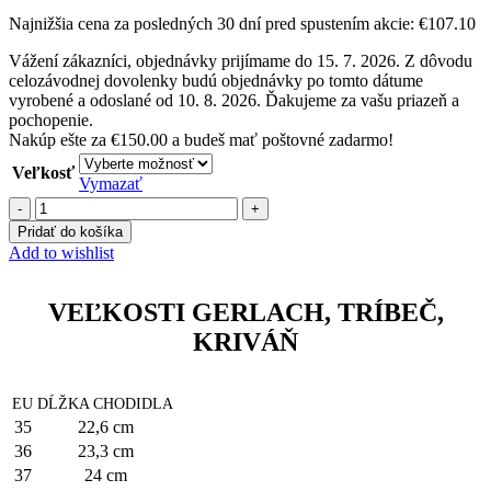
Najnižšia cena za posledných 30 dní pred spustením akcie:
€
107.10
Vážení zákazníci, objednávky prijímame do 15. 7. 2026. Z dôvodu
celozávodnej dovolenky budú objednávky po tomto dátume
vyrobené a odoslané od 10. 8. 2026. Ďakujeme za vašu priazeň a
pochopenie.
Nakúp ešte za
€
150.00
a budeš mať poštovné zadarmo!
Veľkosť
Vymazať
množstvo
Gerlach
Pridať do košíka
Vibram
Add to wishlist
Dark
Brown
VEĽKOSTI GERLACH, TRÍBEČ,
KRIVÁŇ
EU
DĹŽKA CHODIDLA
35
22,6 cm
36
23,3 cm
37
24 cm