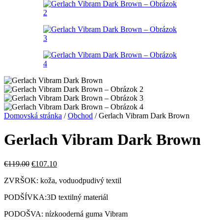
Domovská stránka
/
Obchod
/
Gerlach Vibram Dark Brown
Gerlach Vibram Dark Brown
Pôvodná
Aktuálna
€
119.00
€
107.10
cena
cena
ZVRŠOK: koža, voduodpudivý textil
bola:
je:
€119.00.
€107.10.
PODŠÍVKA:3D textilný materiál
PODOŠVA: nízkooderná guma Vibram