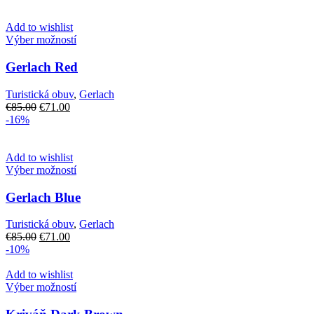
bola:
je:
vybrať
€119.00.
€107.10.
na
Add to wishlist
stránke
Tento
Výber možností
produktu.
produkt
má
Gerlach Red
viacero
variantov.
Turistická obuv
,
Gerlach
Možnosti
Pôvodná
Aktuálna
€
85.00
€
71.00
si
cena
cena
-16%
môžete
bola:
je:
vybrať
€85.00.
€71.00.
na
Add to wishlist
stránke
Tento
Výber možností
produktu.
produkt
má
Gerlach Blue
viacero
variantov.
Turistická obuv
,
Gerlach
Možnosti
Pôvodná
Aktuálna
€
85.00
€
71.00
si
cena
cena
-10%
môžete
bola:
je:
vybrať
€85.00.
€71.00.
Add to wishlist
na
Tento
Výber možností
stránke
produkt
produktu.
má