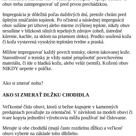
obuv treba zaimpregnovať už pred prvou prechádzkou.
Impregnácia je dôležitá počas daždivých dní, pretože chráni pred
úplným zmáčaním topánok. Po očistení a následnej impregnácii
obuv sušíme pri izbovej alebo mierne zvýšenej teplote, nikdy obuv
nesušíme v blízkosti silných tepelných zdrojov (oheň, ústredné
kúrenie, kachle, za sklom na priamom slnku). Prudko usušená koža
či koža vystavená vysokým teplotám tvrdne a praská.
Môžete impregnovať každý povrch tenisky, okrem lakovanej kože.
Starostlivosť o tenisky je vždy nutné prispôsobiť povrchovému
materiálu, či ide o hladkú kožu, alebo velúr (semiš). Koženú obuv
NIKDY neperte v práčke.
Ako si zmerať nohu?
AKO SI ZMERAŤ DLŽKU CHODIDLA
Veľkostné číslo obuvi, ktorú si bežne kupujete v kamenných
predajniach považujte za orientačné. V závislosti na modeli obuvi či
tvare kopyta jednotliví výrobcovia môžu používať iné číslovanie.
Merajte si obe chodidlá (majú často rozdielnu dĺžku) a veľkosť
obuvi vyberte na základe toho dlhšieho.