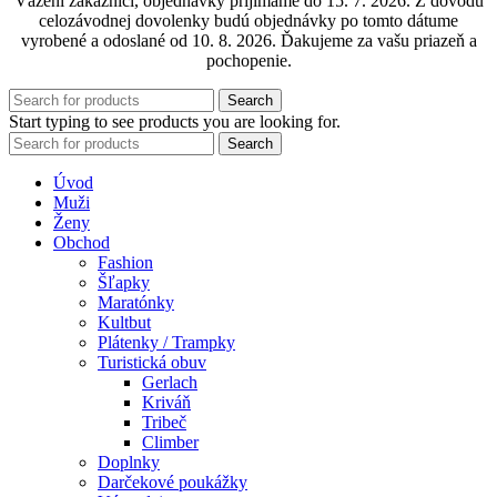
Vážení zákazníci, objednávky prijímame do 15. 7. 2026. Z dôvodu
celozávodnej dovolenky budú objednávky po tomto dátume
vyrobené a odoslané od 10. 8. 2026. Ďakujeme za vašu priazeň a
pochopenie.
Search
Start typing to see products you are looking for.
Search
Úvod
Muži
Ženy
Obchod
Fashion
Šľapky
Maratónky
Kultbut
Plátenky / Trampky
Turistická obuv
Gerlach
Kriváň
Tribeč
Climber
Doplnky
Darčekové poukážky