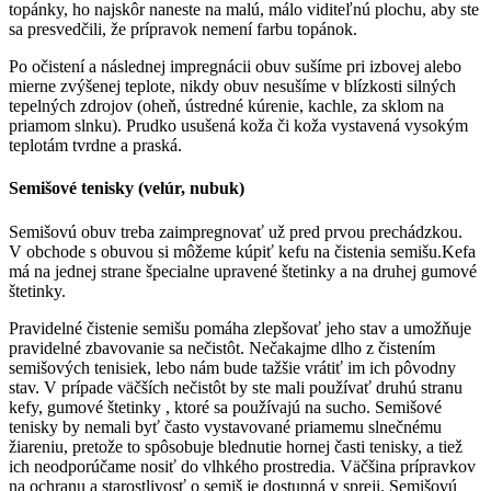
topánky, ho najskôr naneste na malú, málo viditeľnú plochu, aby ste
sa presvedčili, že prípravok nemení farbu topánok.
Po očistení a následnej impregnácii obuv sušíme pri izbovej alebo
mierne zvýšenej teplote, nikdy obuv nesušíme v blízkosti silných
tepelných zdrojov (oheň, ústredné kúrenie, kachle, za sklom na
priamom slnku). Prudko usušená koža či koža vystavená vysokým
teplotám tvrdne a praská.
Semišové tenisky (velúr, nubuk)
Semišovú obuv treba zaimpregnovať už pred prvou prechádzkou.
V obchode s obuvou si môžeme kúpiť kefu na čistenia semišu.Kefa
má na jednej strane špecialne upravené štetinky a na druhej gumové
štetinky.
Pravidelné čistenie semišu pomáha zlepšovať jeho stav a umožňuje
pravidelné zbavovanie sa nečistôt. Nečakajme dlho z čistením
semišových tenisiek, lebo nám bude tažšie vrátiť im ich pôvodny
stav. V prípade väčších nečistôt by ste mali používať druhú stranu
kefy, gumové štetinky , ktoré sa používajú na sucho. Semišové
tenisky by nemali byť často vystavované priamemu slnečnému
žiareniu, pretože to spôsobuje blednutie hornej časti tenisky, a tiež
ich neodporúčame nosiť do vlhkého prostredia. Väčšina prípravkov
na ochranu a starostlivosť o semiš je dostupná v spreji. Semišovú