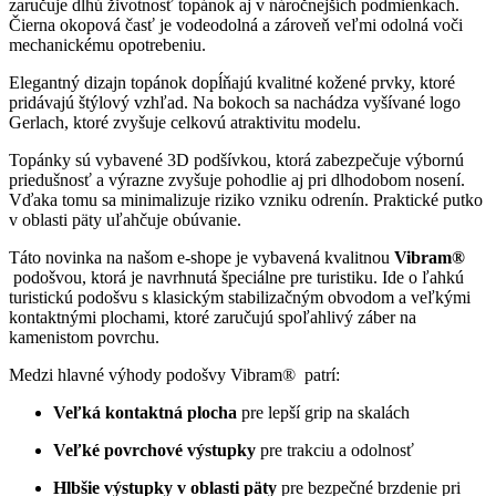
zaručuje dlhú životnosť topánok aj v náročnejších podmienkach.
Čierna okopová časť je vodeodolná a zároveň veľmi odolná voči
mechanickému opotrebeniu.
Elegantný dizajn topánok dopĺňajú kvalitné kožené prvky, ktoré
pridávajú štýlový vzhľad. Na bokoch sa nachádza vyšívané logo
Gerlach, ktoré zvyšuje celkovú atraktivitu modelu.
Topánky sú vybavené 3D podšívkou, ktorá zabezpečuje výbornú
priedušnosť a výrazne zvyšuje pohodlie aj pri dlhodobom nosení.
Vďaka tomu sa minimalizuje riziko vzniku odrenín. Praktické putko
v oblasti päty uľahčuje obúvanie.
Táto novinka na našom e-shope je vybavená kvalitnou
Vibram®
podošvou, ktorá je navrhnutá špeciálne pre turistiku. Ide o ľahkú
turistickú podošvu s klasickým stabilizačným obvodom a veľkými
kontaktnými plochami, ktoré zaručujú spoľahlivý záber na
kamenistom povrchu.
Medzi hlavné výhody podošvy Vibram® patrí:
Veľká kontaktná plocha
pre lepší grip na skalách
Veľké povrchové výstupky
pre trakciu a odolnosť
Hlbšie výstupky v oblasti päty
pre bezpečné brzdenie pri