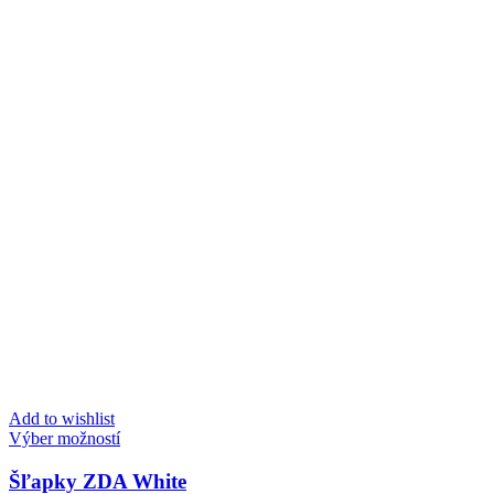
Add to wishlist
Tento
Výber možností
produkt
má
Šľapky ZDA White