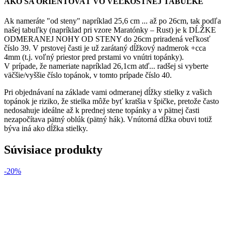
AKO SA ORIENTOVAŤ VO VEĽKOSTNEJ TABUĽKE
Ak nameráte "od steny" napríklad 25,6 cm ... až po 26cm, tak podľa
našej tabuľky (napríklad pri vzore Maratónky – Rust) je k DĹŽKE
ODMERANEJ NOHY OD STENY do 26cm priradená veľkosť
číslo 39. V prstovej časti je už zarátaný dĺžkový nadmerok +cca
4mm (t.j. voľný priestor pred prstami vo vnútri topánky).
V prípade, že nameriate napríklad 26,1cm atď... radšej si vyberte
väčšie/vyššie číslo topánok, v tomto prípade číslo 40.
Pri objednávaní na základe vami odmeranej dĺžky stielky z vašich
topánok je riziko, že stielka môže byť kratšia v špičke, pretože často
nedosahuje ideálne až k prednej stene topánky a v pätnej časti
nezapočítava pätný oblúk (pätný hák). Vnútorná dĺžka obuvi totiž
býva iná ako dĺžka stielky.
Súvisiace produkty
-20%