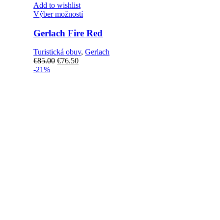
Add to wishlist
Tento
Výber možností
produkt
má
Gerlach Fire Red
viacero
variantov.
Turistická obuv
,
Gerlach
Možnosti
Pôvodná
Aktuálna
€
85.00
€
76.50
si
cena
cena
-21%
môžete
bola:
je:
vybrať
€85.00.
€76.50.
na
stránke
produktu.