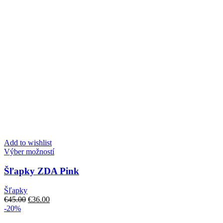
Add to wishlist
Tento
Výber možností
produkt
má
Šľapky ZDA Pink
viacero
variantov.
Šľapky
Možnosti
Pôvodná
Aktuálna
€
45.00
€
36.00
si
cena
cena
-20%
môžete
bola:
je:
vybrať