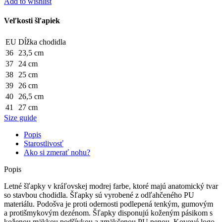
Add to wishlist
Royal
Blue
Veľkosti šľapiek
EU
Dĺžka chodidla
36
23,5 cm
37
24 cm
38
25 cm
39
26 cm
40
26,5 cm
41
27 cm
Size guide
Popis
Starostlivosť
Ako si zmerať nohu?
Popis
Letné šľapky v kráľovskej modrej farbe, ktoré majú anatomický tvar
so stavbou chodidla. Šľapky sú vyrobené z odľahčeného PU
materiálu. Podošva je proti odernosti podlepená tenkým, gumovým
a protišmykovým dezénom. Šľapky disponujú koženým pásikom s
koženou mäkkou podšívkou a zmäkčenou PU penou. Kovové logo