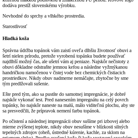
dodáva prestíž slovenskému výrobku.
Nevhodné do sprchy a vlhkého prostredia.
Starostlivosť
Hladká koža
Správna údržba topánok vám zaistí oveľa dlhšiu životnosť obuvi a
šetrí nielen prírodu, pretože vyrobenú topánku budete používať
najdlhší možný čas, ale ušetrí vám aj peniaze. Najskôr nečistoty z
obuvi dôkladne odstraňte jemnou kefou a následne vyžmýkanou
handričkou namočenou v čistej vode bez chemických čistiacich
prostriedkov. Nikdy obuv nadmerne nemáčajte, zbytočne by sme
tým predlžovali sušenie.
Ešte pred tým, ako sa pustíte do samotnej impregnácie, je dobré
najskôr vykonať test. Pred nanesením impregnátu na celý povrch
topánky, ho najskôr naneste na malú, málo viditeľnú plochu, aby ste
sa presvedčili, že prípravok nemení farbu topánok.
Po očistení a následnej impregnácii obuv sušíme pri izbovej alebo
mierne zvýšenej teplote, nikdy obuv nesušíme v blízkosti silných
tepelných zdrojov (oheň, ústredné kúrenie, kachle, za sklom na
priamom slnku). Prudko usušená koža či koža vystavená vysokým