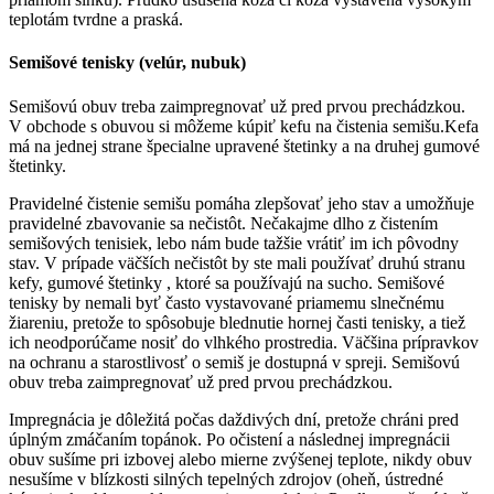
teplotám tvrdne a praská.
Semišové tenisky (velúr, nubuk)
Semišovú obuv treba zaimpregnovať už pred prvou prechádzkou.
V obchode s obuvou si môžeme kúpiť kefu na čistenia semišu.Kefa
má na jednej strane špecialne upravené štetinky a na druhej gumové
štetinky.
Pravidelné čistenie semišu pomáha zlepšovať jeho stav a umožňuje
pravidelné zbavovanie sa nečistôt. Nečakajme dlho z čistením
semišových tenisiek, lebo nám bude tažšie vrátiť im ich pôvodny
stav. V prípade väčších nečistôt by ste mali používať druhú stranu
kefy, gumové štetinky , ktoré sa používajú na sucho. Semišové
tenisky by nemali byť často vystavované priamemu slnečnému
žiareniu, pretože to spôsobuje blednutie hornej časti tenisky, a tiež
ich neodporúčame nosiť do vlhkého prostredia. Väčšina prípravkov
na ochranu a starostlivosť o semiš je dostupná v spreji. Semišovú
obuv treba zaimpregnovať už pred prvou prechádzkou.
Impregnácia je dôležitá počas daždivých dní, pretože chráni pred
úplným zmáčaním topánok. Po očistení a následnej impregnácii
obuv sušíme pri izbovej alebo mierne zvýšenej teplote, nikdy obuv
nesušíme v blízkosti silných tepelných zdrojov (oheň, ústredné