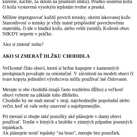
kúrenie, kachle, za sklom na priamom slnku). Prudko usušená koža
či koža vystavená vysokým teplotám tvrdne a praská.
Môžete impregnovať každý povrch tenisky, okrem lakovanej kože.
Starostlivosť o tenisky je vždy nutné prispôsobiť povrchovému
materiálu, či ide o hladkú kožu, alebo velúr (semiš). Koženú obuv
NIKDY neperte v práčke.
Ako si zmerať nohu?
AKO SI ZMERAŤ DLŽKU CHODIDLA
Veľkostné číslo obuvi, ktorú si bežne kupujete v kamenných
predajniach považujte za orientačné. V závislosti na modeli obuvi či
tvare kopyta jednotliví výrobcovia môžu používať iné číslovanie.
Merajte si obe chodidlá (majú často rozdielnu dĺžku) a veľkosť
obuvi vyberte na základe toho dlhšieho.
Chodidlo by ste mali merať v stoji, najvhodnejšie popoludní alebo
večer, keď sú vaše nohy unavené a najobjemnejšie.
Pri meraní si obujte také ponožky aké plánujete v danej obuvi
používať. Tenšie v letných a hrubšie v zimných prípadne jesenných
topánkach.
Ak plánujete nosiť topánky "na boso", merajte bez ponožiek.