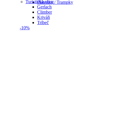
Turistická obuv
Plátenky / Trampky
Gerlach
Climber
Kriváň
Tríbeč
-10%