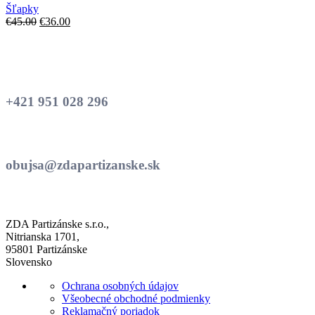
variantov.
Šľapky
Možnosti
Pôvodná
Aktuálna
€
45.00
€
36.00
si
cena
cena
môžete
bola:
je:
vybrať
€45.00.
€36.00.
na
stránke
produktu.
+421 951 028 296
obujsa@zdapartizanske.sk
ZDA Partizánske s.r.o.,
Nitrianska 1701,
95801 Partizánske
Slovensko
Ochrana osobných údajov
Všeobecné obchodné podmienky
Reklamačný poriadok