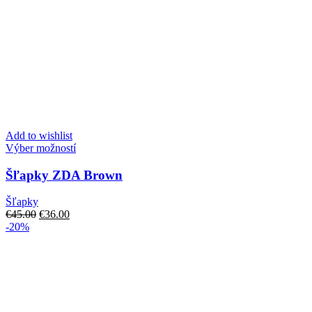
Add to wishlist
Tento
Výber možností
produkt
má
Šľapky ZDA Brown
viacero
variantov.
Šľapky
Možnosti
Pôvodná
Aktuálna
€
45.00
€
36.00
si
cena
cena
-20%
môžete
bola:
je:
vybrať
€45.00.
€36.00.
na
stránke
produktu.