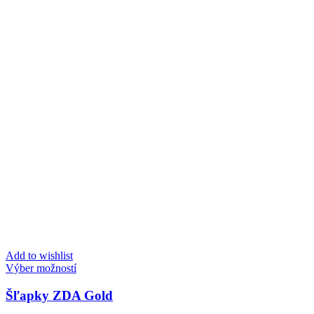
Add to wishlist
Tento
Výber možností
produkt
má
Šľapky ZDA Gold
viacero