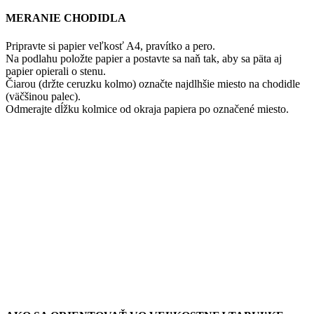
MERANIE CHODIDLA
Pripravte si papier veľkosť A4, pravítko a pero.
Na podlahu položte papier a postavte sa naň tak, aby sa päta aj
papier opierali o stenu.
Čiarou (držte ceruzku kolmo) označte najdlhšie miesto na chodidle
(väčšinou palec).
Odmerajte dĺžku kolmice od okraja papiera po označené miesto.