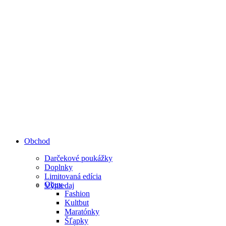
Obchod
Darčekové poukážky
Doplnky
Limitovaná edícia
Obuv
Výpredaj
Fashion
Kultbut
Maratónky
Šľapky