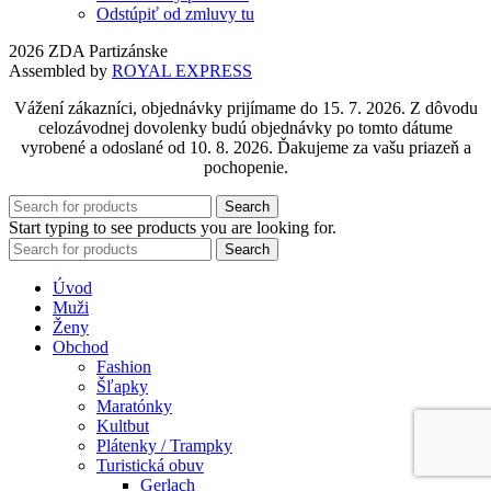
Odstúpiť od zmluvy tu
2026 ZDA Partizánske
Assembled by
ROYAL EXPRESS
Vážení zákazníci, objednávky prijímame do 15. 7. 2026. Z dôvodu
celozávodnej dovolenky budú objednávky po tomto dátume
vyrobené a odoslané od 10. 8. 2026. Ďakujeme za vašu priazeň a
pochopenie.
Search
Start typing to see products you are looking for.
Search
Úvod
Muži
Ženy
Obchod
Fashion
Šľapky
Maratónky
Kultbut
Plátenky / Trampky
Turistická obuv
Gerlach