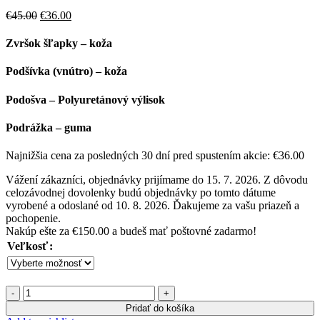
Pôvodná
Aktuálna
€
45.00
€
36.00
cena
cena
bola:
je:
Zvršok šľapky – koža
€45.00.
€36.00.
Podšívka (vnútro) – koža
Podošva – Polyuretánový výlisok
Podrážka – guma
Najnižšia cena za posledných 30 dní pred spustením akcie:
€
36.00
Vážení zákazníci, objednávky prijímame do 15. 7. 2026. Z dôvodu
celozávodnej dovolenky budú objednávky po tomto dátume
vyrobené a odoslané od 10. 8. 2026. Ďakujeme za vašu priazeň a
pochopenie.
Nakúp ešte za
€
150.00
a budeš mať poštovné zadarmo!
Veľkosť
množstvo
Šľapky
Pridať do košíka
ZDA