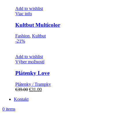
Add to wishlist
Viac info
Kultbut Multicolor
Fashion
,
Kultbut
-21%
Add to wishlist
Tento
Výber možností
produkt
má
Plátenky Love
viacero
variantov.
Plátenky / Trampky
Možnosti
Pôvodná
Aktuálna
€
39.00
€
31.00
si
cena
cena
môžete
Kontakt
bola:
je:
vybrať
€39.00.
€31.00.
na
0
items
stránke
produktu.