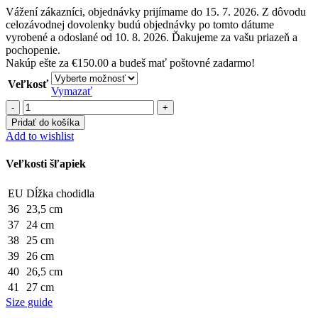
Vážení zákazníci, objednávky prijímame do 15. 7. 2026. Z dôvodu
celozávodnej dovolenky budú objednávky po tomto dátume
vyrobené a odoslané od 10. 8. 2026. Ďakujeme za vašu priazeň a
pochopenie.
Nakúp ešte za
€
150.00
a budeš mať poštovné zadarmo!
Veľkosť
Vymazať
množstvo
Šľapky
Pridať do košíka
ZDA
Add to wishlist
Burgundy
Veľkosti šľapiek
EU
Dĺžka chodidla
36
23,5 cm
37
24 cm
38
25 cm
39
26 cm
40
26,5 cm
41
27 cm
Size guide