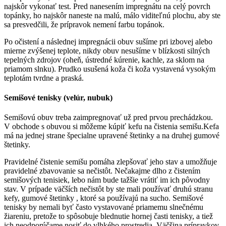
najskôr vykonať test. Pred nanesením impregnátu na celý povrch
topánky, ho najskôr naneste na malú, málo viditeľnú plochu, aby ste
sa presvedčili, že prípravok nemení farbu topánok.
Po očistení a následnej impregnácii obuv sušíme pri izbovej alebo
mierne zvýšenej teplote, nikdy obuv nesušíme v blízkosti silných
tepelných zdrojov (oheň, ústredné kúrenie, kachle, za sklom na
priamom slnku). Prudko usušená koža či koža vystavená vysokým
teplotám tvrdne a praská.
Semišové tenisky (velúr, nubuk)
Semišovú obuv treba zaimpregnovať už pred prvou prechádzkou.
V obchode s obuvou si môžeme kúpiť kefu na čistenia semišu.Kefa
má na jednej strane špecialne upravené štetinky a na druhej gumové
štetinky.
Pravidelné čistenie semišu pomáha zlepšovať jeho stav a umožňuje
pravidelné zbavovanie sa nečistôt. Nečakajme dlho z čistením
semišových tenisiek, lebo nám bude tažšie vrátiť im ich pôvodny
stav. V prípade väčších nečistôt by ste mali používať druhú stranu
kefy, gumové štetinky , ktoré sa používajú na sucho. Semišové
tenisky by nemali byť často vystavované priamemu slnečnému
žiareniu, pretože to spôsobuje blednutie hornej časti tenisky, a tiež
ich neodporúčame nosiť do vlhkého prostredia. Väčšina prípravkov