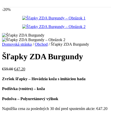
-20%
Domovská stránka
/
Obchod
/
Šľapky ZDA Burgundy
Šľapky ZDA Burgundy
Pôvodná
Aktuálna
€
59.00
€
47.20
cena
cena
bola:
je:
Zvršok šľapky – Hovädzia koža s imitáciou hada
€59.00.
€47.20.
Podšívka (vnútro) – koža
Podošva – Polyuretánový výlisok
Najnižšia cena za posledných 30 dní pred spustením akcie:
€
47.20