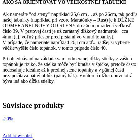
AKO SA ORIENTOVAŤ VO VEĽKOSTNEJ TABUĽKE
Ak nameráte "od steny" napríklad 25,6 cm ... až po 26cm, tak podľa
našej tabuľky (napríklad pri vzore Maratónky – Rust) je k DĹŽKE
ODMERANEJ NOHY OD STENY do 26cm priradená veľkosť
číslo 39. V prstovej časti je už zarátaný dĺžkový nadmerok +cca
4mm (t.j. voľný priestor pred prstami vo vnútri topánky).
V prípade, že nameriate napríklad 26,1cm atď... radšej si vyberte
väčšie/vyššie číslo topánok, v tomto prípade číslo 40.
Pri objednávaní na základe vami odmeranej dĺžky stielky z vašich
topánok je riziko, že stielka môže byť kratšia v špičke, pretože často
nedosahuje ideálne až k prednej stene topánky a v pätnej časti
nezapočítava pätný oblúk (pätný hák). Vnútorná dĺžka obuvi totiž
býva iná ako dĺžka stielky.
Súvisiace produkty
-20%
Add to wishlist