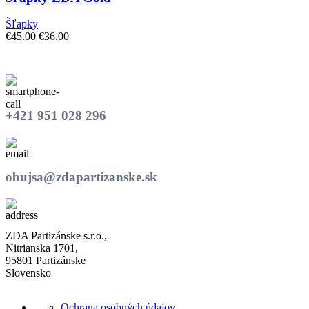
viacero
variantov.
Šľapky
Možnosti
Pôvodná
Aktuálna
€
45.00
€
36.00
si
cena
cena
môžete
bola:
je:
vybrať
€45.00.
€36.00.
na
stránke
produktu.
+421 951 028 296
obujsa@zdapartizanske.sk
ZDA Partizánske s.r.o.,
Nitrianska 1701,
95801 Partizánske
Slovensko
Ochrana osobných údajov