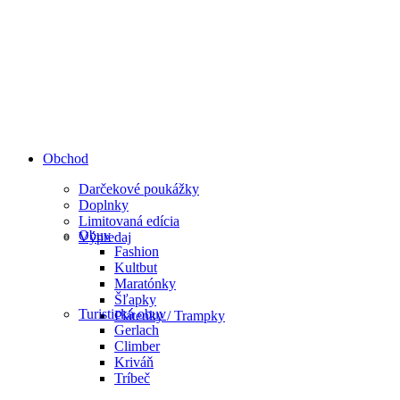
Obchod
Darčekové poukážky
Doplnky
Limitovaná edícia
Obuv
Výpredaj
Fashion
Kultbut
Maratónky
Šľapky
Turistická obuv
Plátenky / Trampky
Gerlach
Climber
Kriváň
Tríbeč