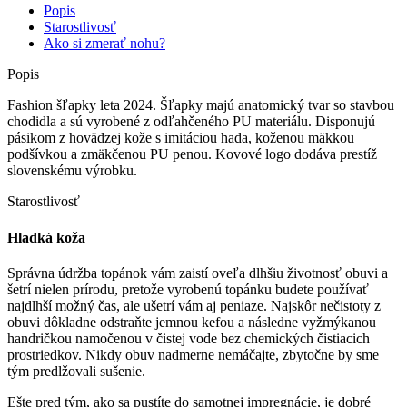
Popis
Starostlivosť
Ako si zmerať nohu?
Popis
Fashion šľapky leta 2024. Šľapky majú anatomický tvar so stavbou
chodidla a sú vyrobené z odľahčeného PU materiálu. Disponujú
pásikom z hovädzej kože s imitáciou hada, koženou mäkkou
podšívkou a zmäkčenou PU penou. Kovové logo dodáva prestíž
slovenskému výrobku.
Starostlivosť
Hladká koža
Správna údržba topánok vám zaistí oveľa dlhšiu životnosť obuvi a
šetrí nielen prírodu, pretože vyrobenú topánku budete používať
najdlhší možný čas, ale ušetrí vám aj peniaze. Najskôr nečistoty z
obuvi dôkladne odstraňte jemnou kefou a následne vyžmýkanou
handričkou namočenou v čistej vode bez chemických čistiacich
prostriedkov. Nikdy obuv nadmerne nemáčajte, zbytočne by sme
tým predlžovali sušenie.
Ešte pred tým, ako sa pustíte do samotnej impregnácie, je dobré