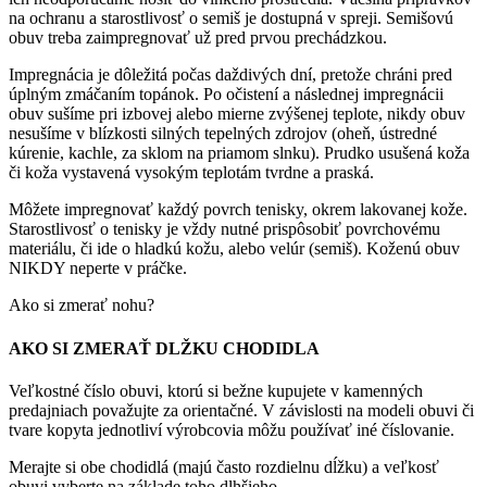
na ochranu a starostlivosť o semiš je dostupná v spreji. Semišovú
obuv treba zaimpregnovať už pred prvou prechádzkou.
Impregnácia je dôležitá počas daždivých dní, pretože chráni pred
úplným zmáčaním topánok. Po očistení a následnej impregnácii
obuv sušíme pri izbovej alebo mierne zvýšenej teplote, nikdy obuv
nesušíme v blízkosti silných tepelných zdrojov (oheň, ústredné
kúrenie, kachle, za sklom na priamom slnku). Prudko usušená koža
či koža vystavená vysokým teplotám tvrdne a praská.
Môžete impregnovať každý povrch tenisky, okrem lakovanej kože.
Starostlivosť o tenisky je vždy nutné prispôsobiť povrchovému
materiálu, či ide o hladkú kožu, alebo velúr (semiš). Koženú obuv
NIKDY neperte v práčke.
Ako si zmerať nohu?
AKO SI ZMERAŤ DLŽKU CHODIDLA
Veľkostné číslo obuvi, ktorú si bežne kupujete v kamenných
predajniach považujte za orientačné. V závislosti na modeli obuvi či
tvare kopyta jednotliví výrobcovia môžu používať iné číslovanie.
Merajte si obe chodidlá (majú často rozdielnu dĺžku) a veľkosť
obuvi vyberte na základe toho dlhšieho.