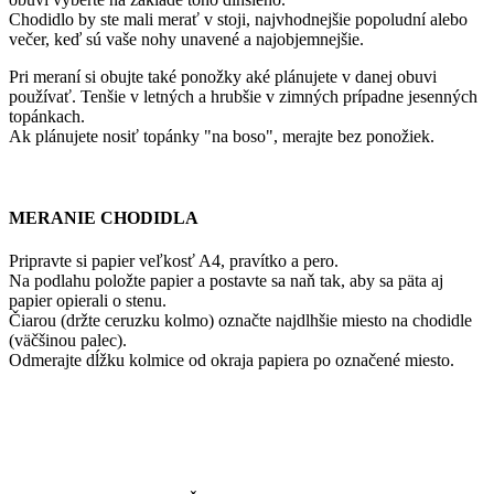
Chodidlo by ste mali merať v stoji, najvhodnejšie popoludní alebo
večer, keď sú vaše nohy unavené a najobjemnejšie.
Pri meraní si obujte také ponožky aké plánujete v danej obuvi
používať. Tenšie v letných a hrubšie v zimných prípadne jesenných
topánkach.
Ak plánujete nosiť topánky "na boso", merajte bez ponožiek.
MERANIE CHODIDLA
Pripravte si papier veľkosť A4, pravítko a pero.
Na podlahu položte papier a postavte sa naň tak, aby sa päta aj
papier opierali o stenu.
Čiarou (držte ceruzku kolmo) označte najdlhšie miesto na chodidle
(väčšinou palec).
Odmerajte dĺžku kolmice od okraja papiera po označené miesto.