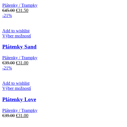
variantov.
Plátenky / Trampky
Možnosti
Pôvodná
Aktuálna
€
45.00
€
31.50
si
cena
cena
-21%
môžete
bola:
je:
vybrať
€45.00.
€31.50.
na
Add to wishlist
stránke
Tento
Výber možností
produktu.
produkt
má
Plátenky Sand
viacero
variantov.
Plátenky / Trampky
Možnosti
Pôvodná
Aktuálna
€
39.00
€
31.00
si
cena
cena
-21%
môžete
bola:
je:
vybrať
€39.00.
€31.00.
na
Add to wishlist
stránke
Tento
Výber možností
produktu.
produkt
má
Plátenky Love
viacero
variantov.
Plátenky / Trampky
Možnosti
Pôvodná
Aktuálna
€
39.00
€
31.00
si
cena
cena
môžete
bola:
je: