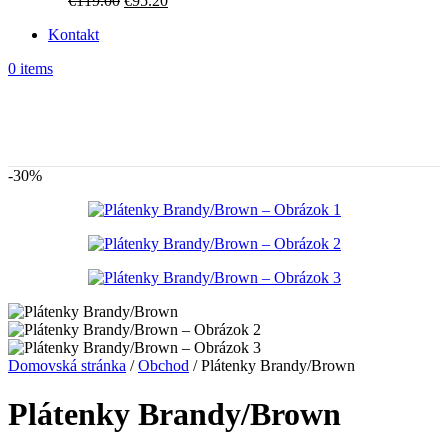
€
119.00
€
95.20
si
cena
cena
môžete
Kontakt
bola:
je:
vybrať
€119.00.
€95.20.
na
0
items
stránke
produktu.
-30%
Domovská stránka
/
Obchod
/
Plátenky Brandy/Brown
Plátenky Brandy/Brown