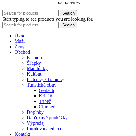
pochopenie.
Search
Start typing to see products you are looking for.
Search
Úvod
Muži
Ženy
Obchod
Fashion
Šľapky
Maratónky
Kultbut
Plátenky / Trampky
Turistická obuv
Gerlach
Kriváň
Tribeč
Climber
Doplnky
Darčekové poukážky
Výpredaj
Limitovaná edícia
Kontakt