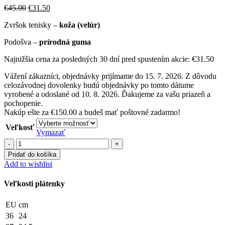
Pôvodná
Aktuálna
€
45.00
€
31.50
cena
cena
Zvršok tenisky –
koža (velúr)
bola:
je:
€45.00.
€31.50.
Podošva –
prírodná guma
Najnižšia cena za posledných 30 dní pred spustením akcie:
€
31.50
Vážení zákazníci, objednávky prijímame do 15. 7. 2026. Z dôvodu
celozávodnej dovolenky budú objednávky po tomto dátume
vyrobené a odoslané od 10. 8. 2026. Ďakujeme za vašu priazeň a
pochopenie.
Nakúp ešte za
€
150.00
a budeš mať poštovné zadarmo!
Veľkosť
Vymazať
množstvo
Plátenky
Pridať do košíka
Brandy/Brown
Add to wishlist
Veľkosti plátenky
EU
cm
36
24