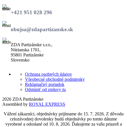
vybrať
€39.00.
€31.00.
na
+421 951 028 296
stránke
produktu.
obujsa@zdapartizanske.sk
ZDA Partizánske s.r.o.,
Nitrianska 1701,
95801 Partizánske
Slovensko
Ochrana osobných údajov
Všeobecné obchodné podmienky
Reklamačný poriadok
Odstúpiť od zmluvy tu
2026 ZDA Partizánske
Assembled by
ROYAL EXPRESS
Vážení zákazníci, objednávky prijímame do 15. 7. 2026. Z dôvodu
celozávodnej dovolenky budú objednávky po tomto dátume
vyrobené a odoslané od 10. 8. 2026. Ďakujeme za vašu priazeň a