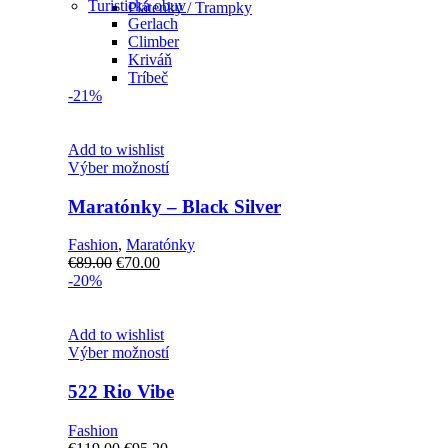
Turistická obuv
Plátenky / Trampky
Gerlach
Climber
Kriváň
Tríbeč
-21%
Add to wishlist
Tento
Výber možností
produkt
má
Maratónky – Black Silver
viacero
variantov.
Fashion
,
Maratónky
Možnosti
Pôvodná
Aktuálna
€
89.00
€
70.00
si
cena
cena
-20%
môžete
bola:
je:
vybrať
€89.00.
€70.00.
na
Add to wishlist
stránke
Tento
Výber možností
produktu.
produkt
má
522 Rio Vibe
viacero
variantov.
Fashion
Možnosti
Pôvodná
Aktuálna