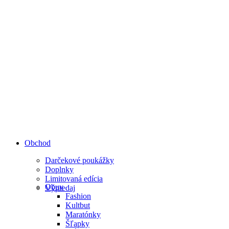
Obchod
Darčekové poukážky
Doplnky
Limitovaná edícia
Obuv
Výpredaj
Fashion
Kultbut
Maratónky
Šľapky