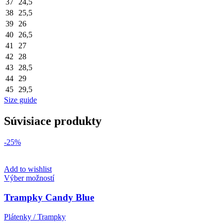
37
24,5
38
25,5
39
26
40
26,5
41
27
42
28
43
28,5
44
29
45
29,5
Size guide
Súvisiace produkty
-25%
Add to wishlist
Tento
Výber možností
produkt
má
Trampky Candy Blue
viacero
variantov.
Plátenky / Trampky
Možnosti