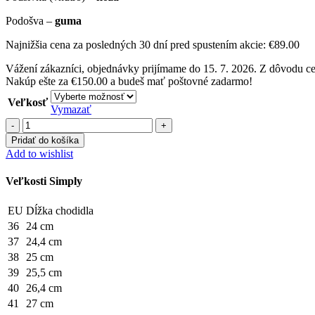
Podošva –
guma
Najnižšia cena za posledných 30 dní pred spustením akcie:
€
89.00
Vážení zákazníci, objednávky prijímame do 15. 7. 2026. Z dôvodu c
Nakúp ešte za
€
150.00
a budeš mať poštovné zadarmo!
Veľkosť
Vymazať
množstvo
ZDA
Pridať do košíka
Simply
Add to wishlist
Brown
/
Veľkosti Simply
Black
EU
Dĺžka chodidla
36
24 cm
37
24,4 cm
38
25 cm
39
25,5 cm
40
26,4 cm
41
27 cm