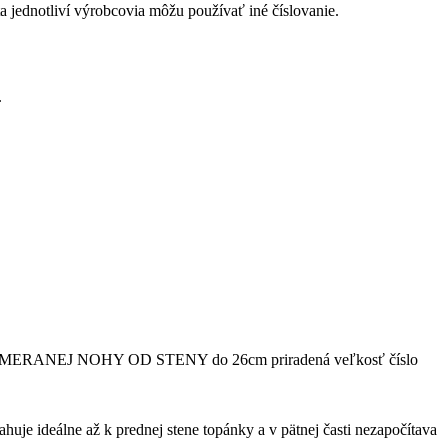
ta jednotliví výrobcovia môžu používať iné číslovanie.
.
ĹŽKE ODMERANEJ NOHY OD STENY do 26cm priradená veľkosť číslo
ahuje ideálne až k prednej stene topánky a v pätnej časti nezapočítava