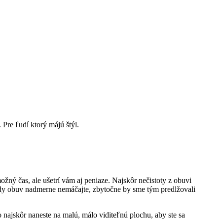
Pre ľudí ktorý májú štýl.
žný čas, ale ušetrí vám aj peniaze. Najskôr nečistoty z obuvi
dy obuv nadmerne nemáčajte, zbytočne by sme tým predlžovali
 najskôr naneste na malú, málo viditeľnú plochu, aby ste sa