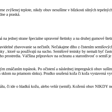
erne zvýšenej teplote, nikdy obuv nesušíme v blízkosti silných tepelný
dne a praská.
na jednej strane špecialne upravené štetinky a na druhej gumové šteti
videlné zbavovanie sa nečistôt. Nečakajme dlho z čistením semišových 
inky , ktoré sa používajú na sucho. Semišové tenisky by nemali byť ča
ého prostredia. Väčšina prípravkov na ochranu a starostlivosť o semiš 
lným zmáčaním topánok. Po očistení a následnej impregnácii obuv suším
, za sklom na priamom slnku). Prudko usušená koža či koža vystavená vy
iálu, či ide o hladkú kožu, alebo velúr (semiš). Koženú obuv NIKDY ne