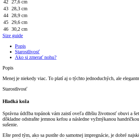
42
27,6 cm
43
28,3 cm
44
28,9 cm
45
29,6 cm
46
30,2 cm
Size guide
Popis
Starostlivosť
Ako si zmerať nohu?
Popis
Menej je niekedy viac. To platí aj o týchto jednoduchých, ale elegan
Starostlivosť
Hladká koža
Správna údržba topánok vám zaistí oveľa dlhšiu životnosť obuvi a šet
dôkladne odstraňte jemnou kefou a následne vyžmýkanou handričkou 
sušenie.
Ešte pred tým, ako sa pustíte do samotnej impregnácie, je dobré najs