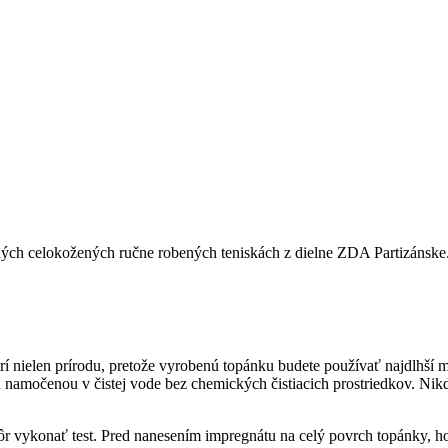
tných celokožených ručne robených teniskách z dielne ZDA Partizánske. 
rí nielen prírodu, pretože vyrobenú topánku budete používať najdlhší mo
namočenou v čistej vode bez chemických čistiacich prostriedkov. Nik
kôr vykonať test. Pred nanesením impregnátu na celý povrch topánky, ho