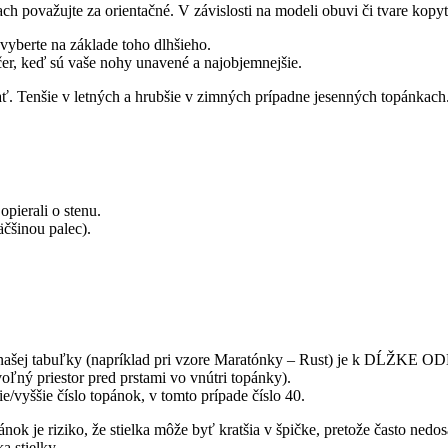
ch považujte za orientačné. V závislosti na modeli obuvi či tvare kopy
 vyberte na základe toho dlhšieho.
čer, keď sú vaše nohy unavené a najobjemnejšie.
ať. Tenšie v letných a hrubšie v zimných prípadne jesenných topánkach
opierali o stenu.
äčšinou palec).
odľa našej tabuľky (napríklad pri vzore Maratónky – Rust) je k D
oľný priestor pred prstami vo vnútri topánky).
ie/vyššie číslo topánok, v tomto prípade číslo 40.
ok je riziko, že stielka môže byť kratšia v špičke, pretože často nedos
a stielky.