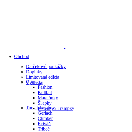
Obchod
Darčekové poukážky
Doplnky
Limitovaná edícia
Obuv
Výpredaj
Fashion
Kultbut
Maratónky
Šľapky
Turistická obuv
Plátenky / Trampky
Gerlach
Climber
Kriváň
Tríbeč