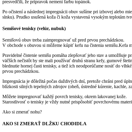
presvedčili, že prípravok nemení farbu topánok.
Po očistení a následnej impregnácii obuv sušíme pri izbovej alebo mi
slnku). Prudko usušená koža či koža vystavená vysokým teplotám tvr
Semišové tenisky (velúr, nubuk)
Semišovú obuv treba zaimpregnovať už pred prvou prechádzkou.
V obchode s obuvou si môžeme kúpiť kefu na čistenia semišu.Kefa má 
Pravidelné čistenie semišu pomáha zlepšovať jeho stav a umožňuje pra
väčších nečistôt by ste mali používať druhú stranu kefy, gumové štet
blednutie hornej časti tenisky, a tiež ich neodporúčame nosiť do vlhk
prvou prechádzkou.
Impregnácia je dôležitá počas daždivých dní, pretože chráni pred úp
blízkosti silných tepelných zdrojov (oheň, ústredné kúrenie, kachle
Môžete impregnovať každý povrch tenisky, okrem lakovanej kože.
Starostlivosť o tenisky je vždy nutné prispôsobiť povrchovému mater
Ako si zmerať nohu?
AKO SI ZMERAŤ DLŽKU CHODIDLA