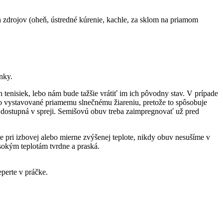
ch zdrojov (oheň, ústredné kúrenie, kachle, za sklom na priamom
nky.
tenisiek, lebo nám bude tažšie vrátiť im ich pôvodny stav. V prípade
sto vystavované priamemu slnečnému žiareniu, pretože to spôsobuje
je dostupná v spreji. Semišovú obuv treba zaimpregnovať už pred
e pri izbovej alebo mierne zvýšenej teplote, nikdy obuv nesušíme v
sokým teplotám tvrdne a praská.
perte v práčke.