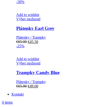
-30%
Add to wishlist
Tento
Výber možností
produkt
má
Plátenky Earl Grey
viacero
variantov.
Plátenky / Trampky
Možnosti
Pôvodná
Aktuálna
€
65.00
€
45.50
si
cena
cena
-25%
môžete
bola:
je:
vybrať
€65.00.
€45.50.
na
Add to wishlist
stránke
Tento
Výber možností
produktu.
produkt
má
Trampky Candy Blue
viacero
variantov.
Plátenky / Trampky
Možnosti
Pôvodná
Aktuálna
€
65.00
€
49.00
si
cena
cena
môžete
Kontakt
bola:
je:
vybrať
€65.00.
€49.00.
na
0
items
stránke