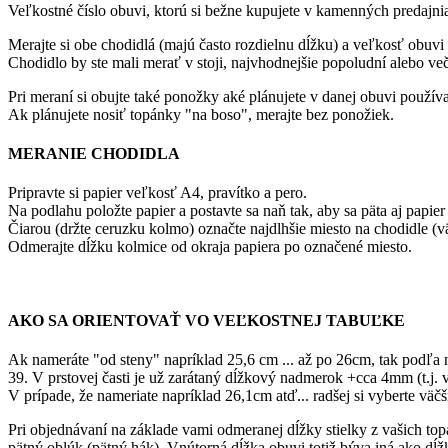
Veľkostné číslo obuvi, ktorú si bežne kupujete v kamenných predajnia
Merajte si obe chodidlá (majú často rozdielnu dĺžku) a veľkosť obuvi
Chodidlo by ste mali merať v stoji, najvhodnejšie popoludní alebo ve
Pri meraní si obujte také ponožky aké plánujete v danej obuvi použív
Ak plánujete nosiť topánky "na boso", merajte bez ponožiek.
MERANIE CHODIDLA
Pripravte si papier veľkosť A4, pravítko a pero.
Na podlahu položte papier a postavte sa naň tak, aby sa päta aj papier 
Čiarou (držte ceruzku kolmo) označte najdlhšie miesto na chodidle (v
Odmerajte dĺžku kolmice od okraja papiera po označené miesto.
AKO SA ORIENTOVAŤ VO VEĽKOSTNEJ TABUĽKE
Ak nameráte "od steny" napríklad 25,6 cm ... až po 26cm, tak p
39. V prstovej časti je už zarátaný dĺžkový nadmerok +cca 4mm (t.j. v
V prípade, že nameriate napríklad 26,1cm atď... radšej si vyberte väčš
Pri objednávaní na základe vami odmeranej dĺžky stielky z vašich topán
pätný oblúk (pätný hák). Vnútorná dĺžka obuvi totiž býva iná ako dĺžk