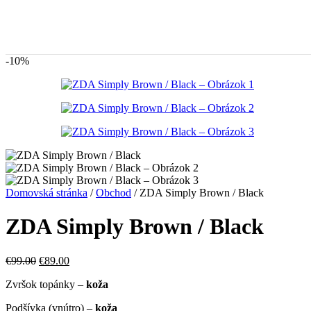
produktu.
-10%
Domovská stránka
/
Obchod
/
ZDA Simply Brown / Black
ZDA Simply Brown / Black
Pôvodná
Aktuálna
€
99.00
€
89.00
cena
cena
Zvršok topánky –
koža
bola:
je:
€99.00.
€89.00.
Podšívka (vnútro) –
koža