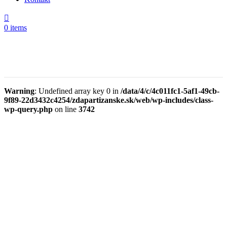
vybrať
€59.00.
€47.20.
na
stránke
0
items
produktu.
Warning
: Undefined array key 0 in
/data/4/c/4c011fc1-5af1-49cb-
9f89-22d3432c4254/zdapartizanske.sk/web/wp-includes/class-
wp-query.php
on line
3742