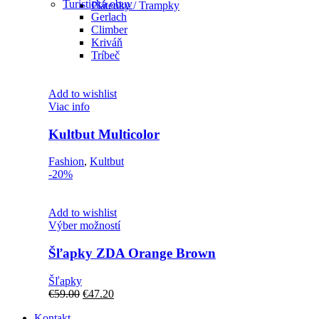
Turistická obuv
Plátenky / Trampky
Gerlach
Climber
Kriváň
Tríbeč
Add to wishlist
Viac info
Kultbut Multicolor
Fashion
,
Kultbut
-20%
Add to wishlist
Tento
Výber možností
produkt
má
Šľapky ZDA Orange Brown
viacero
variantov.
Šľapky
Možnosti
Pôvodná
Aktuálna
€
59.00
€
47.20
si
cena
cena
môžete
Kontakt
bola:
je: