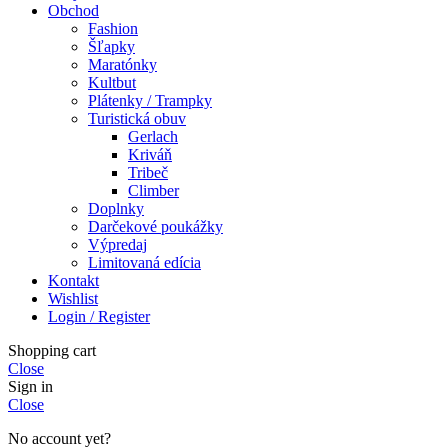
Obchod
Fashion
Šľapky
Maratónky
Kultbut
Plátenky / Trampky
Turistická obuv
Gerlach
Kriváň
Tribeč
Climber
Doplnky
Darčekové poukážky
Výpredaj
Limitovaná edícia
Kontakt
Wishlist
Login / Register
Shopping cart
Close
Sign in
Close
No account yet?