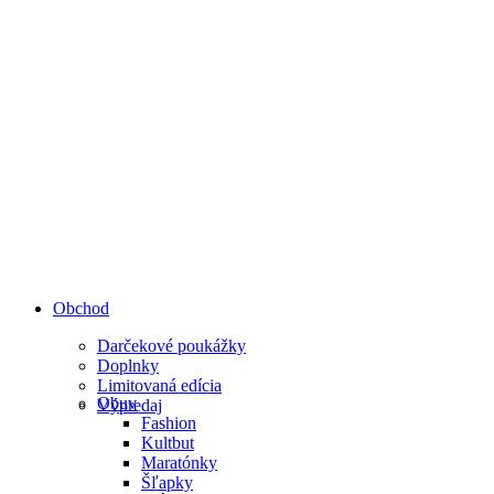
Obchod
Darčekové poukážky
Doplnky
Limitovaná edícia
Obuv
Výpredaj
Fashion
Kultbut
Maratónky
Šľapky